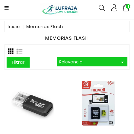
$ca
GAMERS
Inicio
Memorias Flash
MEMORIAS FLASH
COMPUTACION
FUENTES

Relevancia
Filtrar
CCTV
REDES
ELECTRO