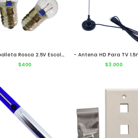
- Ampolleta Rosca 2.5V Escolar Linterna
$400
$3.000
Precio
Precio
normal
norma