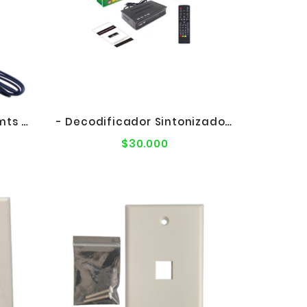
- Antena HD Para TV 1.5mts Con Iman
- Decodificador Sintonizador Digital ISDB-T Para TV
$30.000
Precio
l
normal