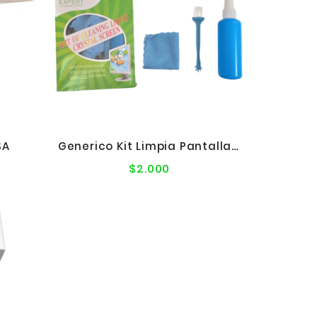
SA
Generico Kit Limpia Pantalla 3 En 1
$2.000
Precio
l
normal