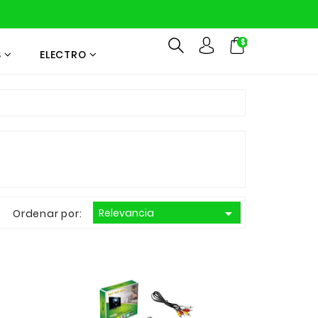
$cart.TotalItem
S
ELECTRO

Relevancia
Ordenar por: