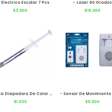
t Electrico Escolar 7 Pcs
- Laser 90 Grados
$3.000
$15.000
Precio
Preci
normal
norma
- Pasta Disipadora De Calor En Jeringa 3 Gr.
$1.000
$5.500
Precio
Precio
normal
norma