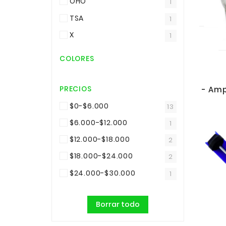
OHO
1
TSA
1
X
1
COLORES
PRECIOS
$0-$6.000
13
$6.000-$12.000
1
$12.000-$18.000
2
$18.000-$24.000
2
$24.000-$30.000
1
Borrar todo