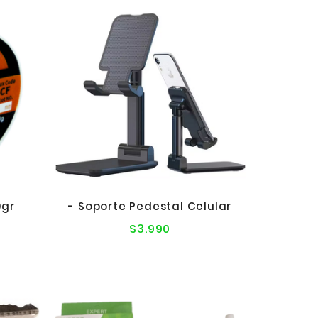
0gr
- Soporte Pedestal Celular
$3.990
Precio
l
normal