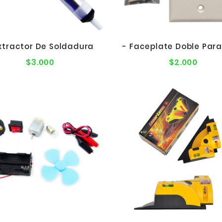
xtractor De Soldadura
- Faceplate Doble Para
$3.000
$2.000
Precio
Precio
normal
norma