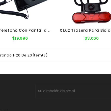
OHO Telefono Con Pantalla Y Altavoz 092CID
$19.990
$3.000
Precio
Precio
normal
norma
rando 1-20 De 20 Ítem(s)