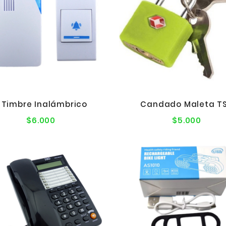
 Timbre Inalámbrico
Candado Maleta T
$6.000
$5.000
Precio
Precio
normal
norma