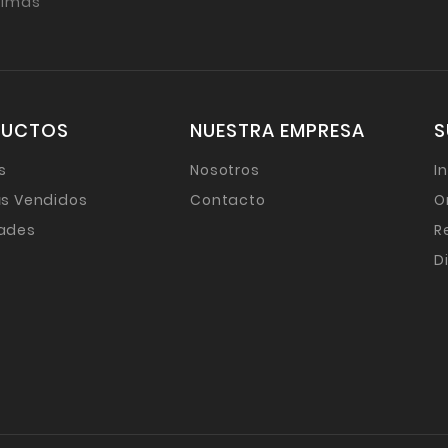
timas
DUCTOS
NUESTRA EMPRESA
S
s
Nosotros
I
s Vendidos
Contacto
O
ades
R
D