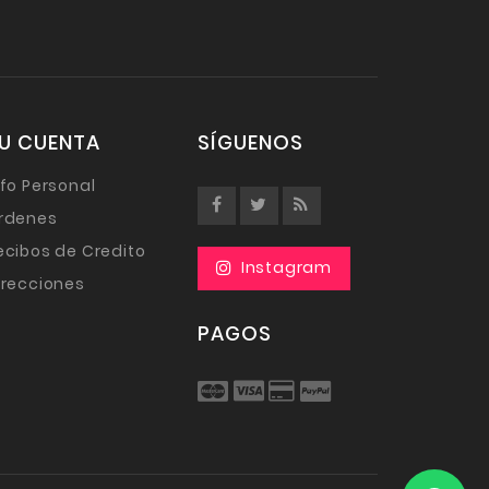
U CUENTA
SÍGUENOS
nfo Personal
rdenes
ecibos de Credito
irecciones
PAGOS