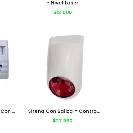
- Nivel Laser
$12.000
o
Precio
l
normal
- Sensor De Movimiento Con Timbre
- Sirena Con Baliza Y Control Remoto 12V Interior Inalambrica
$27.990
Precio
l
normal