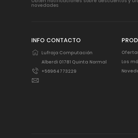
Obtén notificaciones sobre descuentos y úl
novedades
INFO CONTACTO
PRO
Oferta
Lufraja Computación
Los má
Alberdi 01781 Quinta Normal
Noved
+56964773229