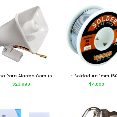
- Sirena Para Alarma Comunitaria 40W 12V
- Soldadura 1mm 15
$23.990
$4.000
Precio
Precio
normal
norma