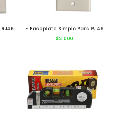
 RJ45
- Faceplate Simple Para RJ45
$2.000
Precio
l
normal