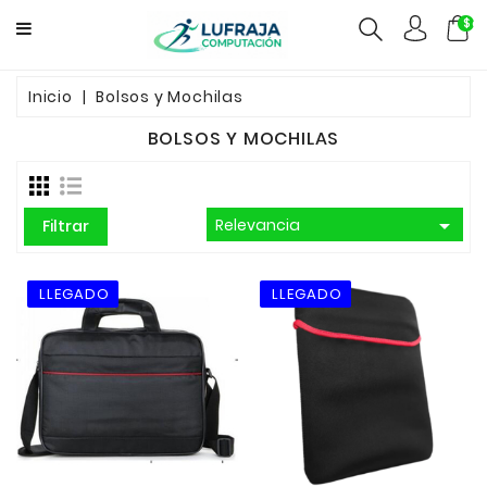
$ca
GAMERS
Inicio
Bolsos y Mochilas
BOLSOS Y MOCHILAS
COMPUTACION
FUENTES

Relevancia
Filtrar
CCTV
REDES
ELECTRO