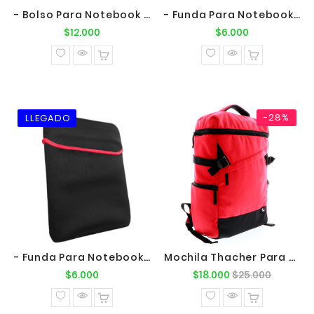
- Bolso Para Notebook 15.6" Negro
- Funda Para Notebook 14"
Precio
Precio
$12.000
$6.000
normal
normal
-28%
- Funda Para Notebook 15.6"
Mochila Thacher Para Notebook 15.6"
Precio
Precio
Precio
$6.000
$18.000
$25.000
normal
normal