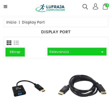
$ca
GAMERS
Inicio
Display Port
DISPLAY PORT
COMPUTACION
FUENTES

Relevancia
Filtrar
CCTV
REDES
ELECTRO