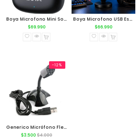
Boya Microfono Mini Solapa Inalambrico IA Reduccion Ruido Doble Tipo C Y Lightning
Boya Microfono USB Escritorio C/luz RGB, Cancelacion De Ruido
Precio
Precio
$69.990
$66.990
normal
normal
-12%
Generico Micrófono Flexible USB DH101
Precio
Precio
$3.500
$4.000