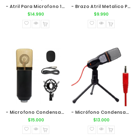
- Atril Para Microfono 1.5mts Doble Soporte
- Brazo Atril Metalico Para Microfono
Precio
Precio
$14.990
$9.990
normal
normal
- Microfono Condensador Con Clip Para Tripode
- Micrófono Condensador C/ Trípode SF-666 Plug 3.5mm
Precio
Precio
$15.000
$13.000
normal
normal