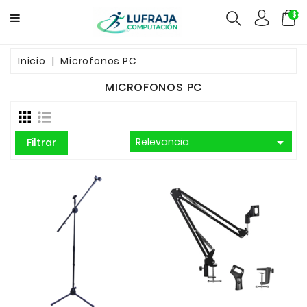
$ca
GAMERS
Inicio
Microfonos PC
MICROFONOS PC
COMPUTACION
FUENTES

Relevancia
Filtrar
CCTV
REDES
ELECTRO