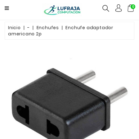
0
GAMERS
Inicio
-
Enchufes
Enchufe adaptador
americano 2p
COMPUTACION
FUENTES
CCTV
REDES
ELECTRO