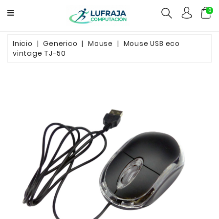
0
GAMERS
Inicio
Generico
Mouse
Mouse USB eco
vintage TJ-50
COMPUTACION
FUENTES
CCTV
REDES
ELECTRO