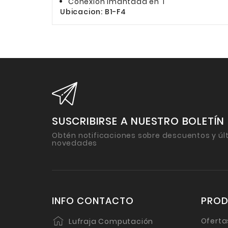
Conexión Imantada en T
Ubicacion: B1-F4
SUSCRIBIRSE A NUESTRO BOLETÍN
Obtén notificaciones sobre descuentos y úl
novedades
INFO CONTACTO
PRO
Oferta
Lufraja Computación