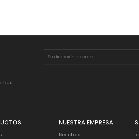
timas
DUCTOS
NUESTRA EMPRESA
S
s
Nosotros
I