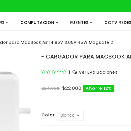
RS
COMPUTACION
FUENTES
CCTV REDE
dor para MacBook Air 14.85V 3.05A 45W Magsafe 2
- CARGADOR PARA MACBOOK AIR
|
Ver Evaluaciones
$22.000
$24.900
Ahorre 12%
Color