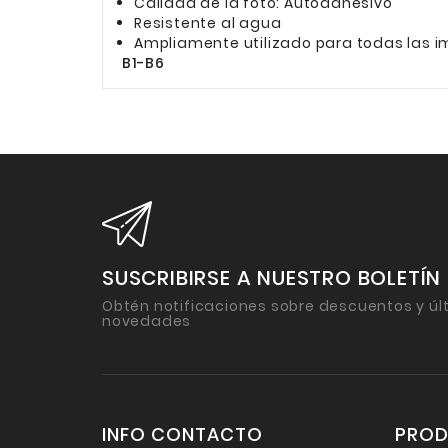
Calidad de la foto: Autoadhesivo
Resistente al agua
Ampliamente utilizado para todas las im
B1-B6
SUSCRIBIRSE A NUESTRO BOLETÍN
Obtén notificaciones sobre descuentos y úl
novedades
INFO CONTACTO
PRO