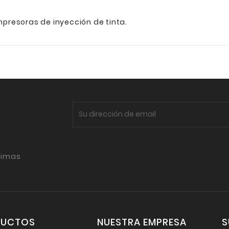
presoras de inyección de tinta.
timas
DUCTOS
NUESTRA EMPRESA
S