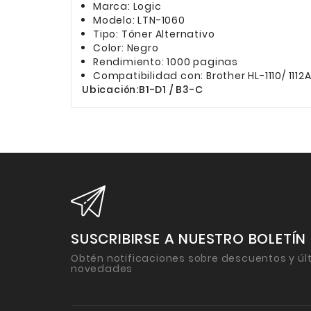
Marca: Logic
Modelo: LTN-1060
Tipo: Tóner Alternativo
Color: Negro
Rendimiento: 1000 paginas
Compatibilidad con: Brother HL-1110/ 1112A
Ubicación:B1-D1 / B3-C
SUSCRIBIRSE A NUESTRO BOLETÍN
Obtén notificaciones sobre descuentos y úl
novedades