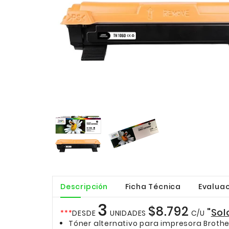
Descripción
Ficha Técnica
Evaluac
3
$8.792
"
Sol
***
DESDE
UNIDADES
C/U
Tóner alternativo para impresora Brothe