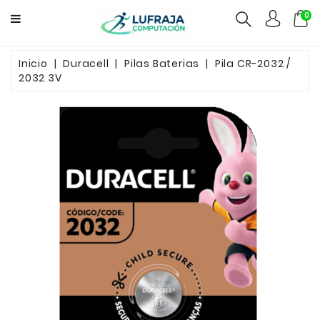
0
GAMERS
Inicio
Duracell
Pilas Baterias
Pila CR-2032 /
2032 3V
COMPUTACION
FUENTES
CCTV
REDES
ELECTRO