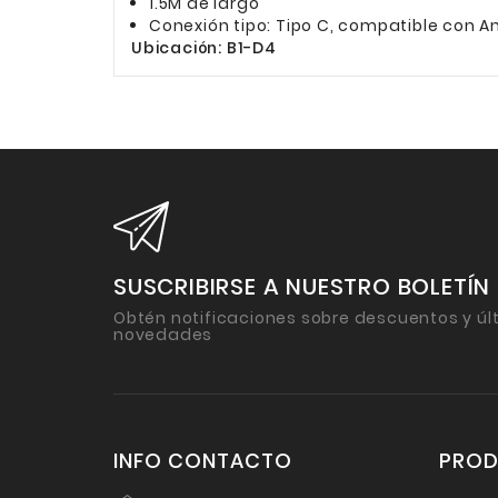
1.5M de largo
Conexión tipo: Tipo C, compatible con A
Ubicación: B1-D4
SUSCRIBIRSE A NUESTRO BOLETÍN
Obtén notificaciones sobre descuentos y úl
novedades
INFO CONTACTO
PRO