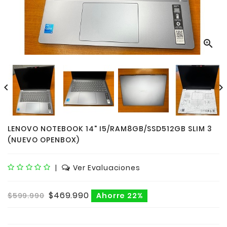



LENOVO NOTEBOOK 14" I5/RAM8GB/SSD512GB SLIM 3
(NUEVO OPENBOX)
|
Ver Evaluaciones
$469.990
$599.990
Ahorre 22%