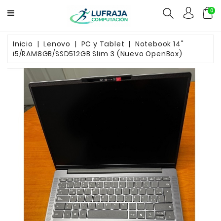
0
GAMERS
Inicio
Lenovo
PC y Tablet
Notebook 14"
i5/RAM8GB/SSD512GB Slim 3 (Nuevo OpenBox)
COMPUTACION
FUENTES
CCTV
REDES
ELECTRO