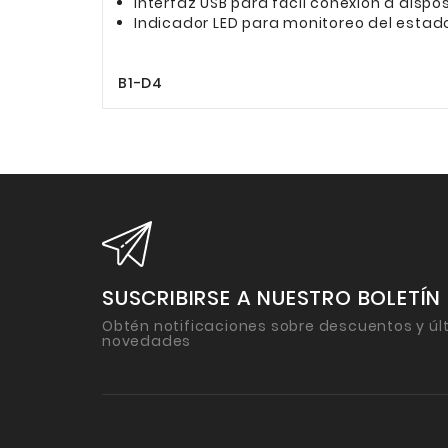
Interfaz USB para fácil conexión a dispos
Indicador LED para monitoreo del estad
B1-D4
SUSCRIBIRSE A NUESTRO BOLETÍN
Obtén notificaciones sobre descuentos y úl
novedades