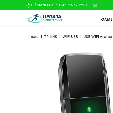
LLÁMANOS AL : +56964773229
GAME
Inicio
TP LINK
WIFI USB
USB WIFI Arche