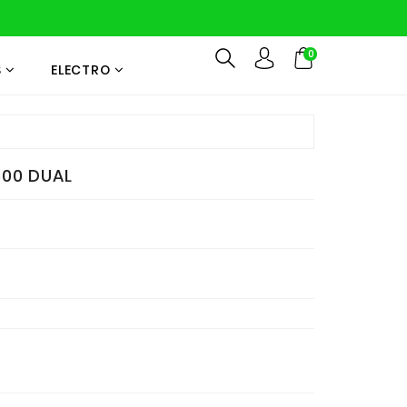
0
S
ELECTRO
600 DUAL