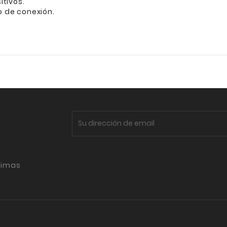
itivos.
o de conexión.
timas