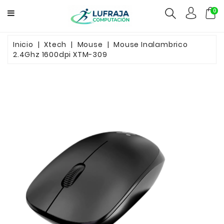
0
GAMERS
Inicio
Xtech
Mouse
Mouse Inalambrico
2.4Ghz 1600dpi XTM-309
COMPUTACION
FUENTES
CCTV
REDES
ELECTRO